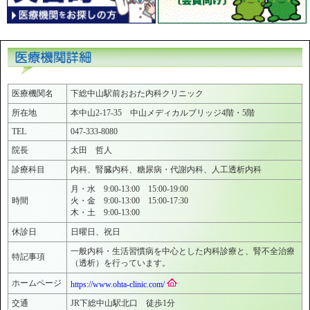
医療機関名
下総中山駅前おおた内科クリニック
所在地
本中山2-17-35 中山メディカルブリッジ4階・5階
TEL
047-333-8080
院長
太田 哲人
診療科目
内科、腎臓内科、糖尿病・代謝内科、人工透析内科
月・水 9:00-13:00 15:00-19:00
時間
火・金 9:00-13:00 15:00-17:30
木・土 9:00-13:00
休診日
日曜日、祝日
一般内科・生活習慣病を中心とした内科診療と、腎不全治療
特記事項
（透析）を行っています。
ホームページ
https://www.ohta-clinic.com/
交通
JR下総中山駅北口 徒歩1分