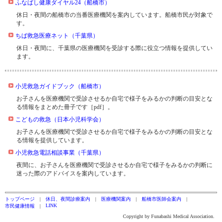
ふなばし健康ダイヤル24（船橋市）
休日・夜間の船橋市の当番医療機関を案内しています。船橋市民が対象で
す。
ちば救急医療ネット（千葉県）
休日・夜間に、千葉県の医療機関を受診する際に役立つ情報を提供してい
ます。
小児救急ガイドブック（船橋市）
お子さんを医療機関で受診させるか自宅で様子をみるかの判断の目安とな
る情報をまとめた冊子です［pdf］。
こどもの救急（日本小児科学会）
お子さんを医療機関で受診させるか自宅で様子をみるかの判断の目安とな
る情報を提供しています。
小児救急電話相談事業（千葉県）
夜間に、お子さんを医療機関で受診させるか自宅で様子をみるかの判断に
迷った際のアドバイスを案内しています。
トップページ
休日、夜間診療案内
医療機関案内
船橋市医師会案内
LINK
市民健康情報
Copyright by Funabashi Medical Association.